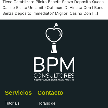
Tiene Gamblizard Plinko Benefit Senza Deposito Queen
Casino Esiste Un Limite Optimum Di Vincita Con I Bonus
Senza Deposito Immediato? Migliori Casino Con […]
Servicios
Contacto
Tutorials
Horario de