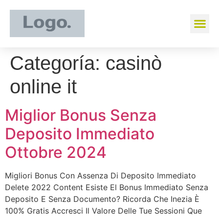
Categoría:
casinò
online it
Miglior Bonus Senza
Deposito Immediato
Ottobre 2024
Migliori Bonus Con Assenza Di Deposito Immediato
Delete 2022 Content Esiste El Bonus Immediato Senza
Deposito E Senza Documento? Ricorda Che Inezia È
100% Gratis Accresci Il Valore Delle Tue Sessioni Que