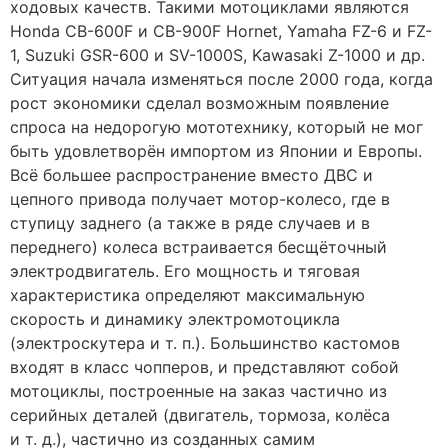
ходовых качеств. Такими мотоциклами являются
Honda CB-600F и CB-900F Hornet, Yamaha FZ-6 и FZ-
1, Suzuki GSR-600 и SV-1000S, Kawasaki Z-1000 и др.
Ситуация начала изменяться после 2000 года, когда
рост экономики сделал возможным появление
спроса на недорогую мототехнику, который не мог
быть удовлетворён импортом из Японии и Европы.
Всё большее распространение вместо ДВС и
цепного привода получает мотор-колесо, где в
ступицу заднего (а также в ряде случаев и в
переднего) колеса встраивается бесщёточный
электродвигатель. Его мощность и тяговая
характеристика определяют максимальную
скорость и динамику электромотоцикла
(электроскутера и т. п.). Большинство кастомов
входят в класс чопперов, и представляют собой
мотоциклы, построенные на заказ частично из
серийных деталей (двигатель, тормоза, колёса
и т. д.), частично из созданных самим