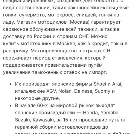
специализированных, созданных для конкретного
вида соревнований, таких как шоссейно-кольцевые
гонки, супермото, мотокросс, спидвей, гонки по
льду. Магазин мотоциклов (Москва) гарантирует
сервисное обслуживание всей техники, а также
доставку по России и странам СНГ. Можно
купить мототехнику в Москве, как в кредит, так и в
рассрочку. Мотопроизводство в странах СНГ
переживает период становления, который
поддерживается правительствами путём
увеличения таможенных ставок на импорт.
Их производят японские фирмы Shoei и Arai,
итальянские AGV, Nolan, Dainese, Suomy и
некоторые другие.
В начале 60-х на мировой рынок выходят
японские производители — Honda, Yamaha,
Suzuki, Kawasaki, за 15 лет прошедшие путь от
гаражной сборки мотовелосипедов до
создания массовых ультрасовременных байков.