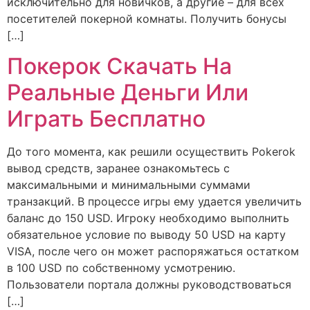
исключительно для новичков, а другие – для всех
посетителей покерной комнаты. Получить бонусы
[…]
Покерок Скачать На
Реальные Деньги Или
Играть Бесплатно
До того момента, как решили осуществить Pokerok
вывод средств, заранее ознакомьтесь с
максимальными и минимальными суммами
транзакций. В процессе игры ему удается увеличить
баланс до 150 USD. Игроку необходимо выполнить
обязательное условие по выводу 50 USD на карту
VISA, после чего он может распоряжаться остатком
в 100 USD по собственному усмотрению.
Пользователи портала должны руководствоваться
[…]