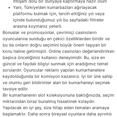
ihtişam dolu bir dünyaya kaptırmaya hazır olun!
Yani, Türkiye’den kumarbazları ağırlayacak
platformu bulmak için, tercih ettiğiniz yılı veya
içinde bulunduğumuz yılı bu sayfadaki filtreler
arasına koymanız yeterli.
Bonuslar ve promosyonlar, çevrimiçi casinoların
oyuncularına sunduğu en çekici özelliklerden biridir ve
bu da onların doğru seçimini büyük önem taşıyan bir
konu haline getirmiştir. Online casinoları değerlendirirken
başlıca önceliğimiz kullanıcı deneyimidir. Bu, size en
güncel ve faydalı bilgiyi sunmak için aradığımız temel
sorulardır. Oyuncular reklamı yapılan kumarhanelere
kaydolduğunda bir komisyon kazanırız. İyi bir üne sahip
ve olumlu geri bildirimler alan bir kumarhaneyi seçmek
tavsiye edilir.
Bir kumarhanenin slot koleksiyonuna baktığınızda, seçim
miktarından biraz bunalmış hissetmek kolaydır.
Yapılacak en iyi şey, size hitap eden temaları aramaya
başlamaktır. Daha sonra bireysel oyunlara daha ayrıntılı