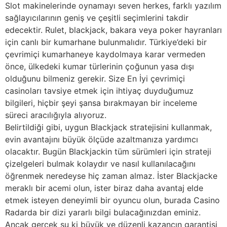
Slot makinelerinde oynamayı seven herkes, farklı yazılım
sağlayıcılarının geniş ve çeşitli seçimlerini takdir
edecektir. Rulet, blackjack, bakara veya poker hayranları
için canlı bir kumarhane bulunmalıdır. Türkiye’deki bir
çevrimiçi kumarhaneye kaydolmaya karar vermeden
önce, ülkedeki kumar türlerinin çoğunun yasa dışı
olduğunu bilmeniz gerekir. Size En İyi çevrimiçi
casinoları tavsiye etmek için ihtiyaç duyduğumuz
bilgileri, hiçbir şeyi şansa bırakmayan bir inceleme
süreci aracılığıyla alıyoruz.
Belirtildiği gibi, uygun Blackjack stratejisini kullanmak,
evin avantajını büyük ölçüde azaltmanıza yardımcı
olacaktır. Bugün Blackjackin tüm sürümleri için strateji
çizelgeleri bulmak kolaydır ve nasıl kullanılacağını
öğrenmek neredeyse hiç zaman almaz. İster Blackjacke
meraklı bir acemi olun, ister biraz daha avantaj elde
etmek isteyen deneyimli bir oyuncu olun, burada Casino
Radarda bir dizi yararlı bilgi bulacağınızdan eminiz.
Ancak gerçek şu ki büyük ve düzenli kazancın garantisi