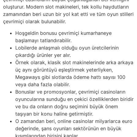
oluşturur. Modern slot makineleri, tek kollu haydutların
zamanından beri uzun bir yol kat etti ve tüm oyun stilleri
çevrimiçi olarak bulunabilir.
Hoşgeldin bonusu çevrimiçi kumarhaneye
başlamayı tatlandırabilir.
Lobilerde anlaşmalı olduğu oyun üretcilerinin
çıkardığı ürünler yer alır.
Örnek olarak, klasik slot makinelerinde arka arkaya
üç aynı görüntüyü eşleştirmek yeterliyken,
Megaways gibi slotlarda ödeme hattı sayısı 100
veya daha fazla olabilir.
Bonuslar ve promosyonlar, çevrimiçi casinoların
oyuncularına sunduğu en çekici özelliklerden biridir
ve bu da onların doğru seçimini büyük önem
taşıyan bir konu haline getirmiştir.
O zamandan beri, online casinolar milyarlarca euro
değerinde, şans oyunları sektörünün en büyük
kısımlarından birisini kaplar.