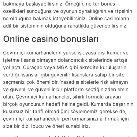
bakmaya başlayabilirsiniz. Örneğin, ne tür bonus
özellikleri sunduğuna ve oyunun oynaklığının ve rtpsinin
ne olduğuna bakmak isteyebilirsiniz. Online casinoların
adil bir sisteminin olduğuna rahatlıkla güvenebilirsiniz.
Online casino bonusları
Çevrimiçi kumarhanelerin yükselişi, yasa dışı kumar ve
işletme lisansı olmayan dolandırıcılık sitelerinde artışa
yol açtı. Curaçao veya MGA gibi akredite kuruluşların
verdiği lisanslar gibi güvenilir lisanslara sahip bir site
seçmeniz çok önemlidir. Yasadışı sitelerle risk almayın
ve güvenli ve güvenilir bir platform seçtiğinizden emin
olun. Çevrimiçi kumarhaneler, sihirli formülü arayan
birçok oyuncunun hedefi haline geldi. Kumarda başarının
kusursuz bir tarifi olmadığını söylememiz gerekse de,
çevrimiçi kumarhanedeki performansınızı artırmak için
size bir dizi ipucu ve öneri sunabiliriz.