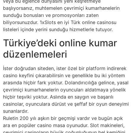
veya bu eğlence dünyasını yeni keşfetmeye
başlıyorsanız, muhtemelen çevrimiçi kumarhanelerin
sunduğu bonusları ve promosyonları zaten
biliyorsunuzdur. 1xSlots en iyi Türk online casinosu
listeleri içinde yerini sunduğu hizmetlerle tutuyor.
Türkiye’deki online kumar
düzenlemeleri
İster doğrudan siteden, ister özel bir platform indirerek
casino keyfini çıkarabilirsin ve genellikle bu iki yöntem
arasında hiçbir fark yoktur. Dolandırıcılığa gelince, yasal
çevrimiçi kumarhanelerin oyuncuları aldatmaya yönelik
hiçbir teşviki yoktur. Aslında en saygın ve başarılı
casinolar, oyunculara dürüst ve şeffaf bir oyun deneyimi
sunanlardır.
Ruletin 200 yılı aşkın bir geçmişi vardır ve bugün açık
ara en popüler casino masa oyunudur. Slot makineleri,
çevrimiçi casinoların büyük çoğunluğunun bel kemiğini