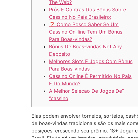
The Web?
Prós E Contras Dos Bônus Sobre
Cassino No País Brasileiro:
❓ Como Posso Saber Se Um
Cassino On-line Tem Um Bônus
Para Boas-vindas?
Bônus De Boas-vindas Not Any
Depósito
Melhores Slots E Jogos Com Bônus
Para Boas-vindas
Cassino Online É Permitido No País
E Do Mundo?
A Melhor Selecao De Jogos De”
“cassino
Elas podem envolver torneios, sorteios, cash
de boas-vindas tradicionais são os mais comu
posições, crescendo seu prêmio. 18+ Jogar c