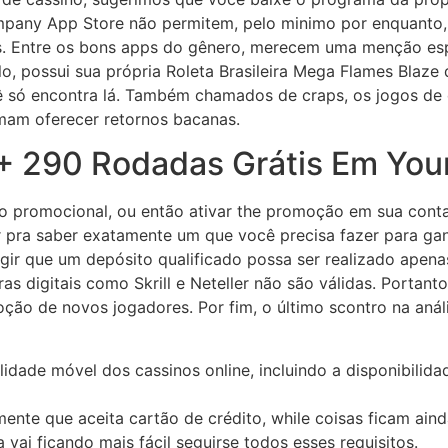
mpany App Store não permitem, pelo minimo por enquanto, 
ras. Entre os bons apps do gênero, merecem uma menção es
o, possui sua própria Roleta Brasileira Mega Flames Blaze
ê só encontra lá. Também chamados de craps, os jogos de
umam oferecer retornos bacanas.
 290 Rodadas Grátis Em Your
 promocional, ou então ativar the promoção em sua conta. 
pra saber exatamente um que você precisa fazer para ganh
igir que um depósito qualificado possa ser realizado ape
as digitais como Skrill e Neteller não são válidas. Portanto
ão de novos jogadores. Por fim, o último scontro na análi
lidade móvel dos cassinos online, incluindo a disponibilida
ente que aceita cartão de crédito, while coisas ficam aind
ai ficando mais fácil seguirse todos esses requisitos.