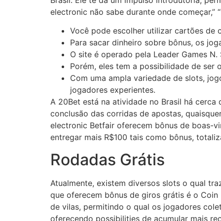
Brasil. Ele te dá um impulso introdutória, pe
electronic não sabe durante onde começar,” 
Você pode escolher utilizar cartões de 
Para sacar dinheiro sobre bônus, os jog
O site é operado pela Leader Games N. S
Porém, eles tem a possibilidade de ser
Com uma ampla variedade de slots, jogo
jogadores experientes.
A 20Bet está na atividade no Brasil há cerca
conclusão das corridas de apostas, quaisqu
electronic Betfair oferecem bônus de boas-vi
entregar mais R$100 tais como bônus, totali
Rodadas Grátis
Atualmente, existem diversos slots o qual t
que oferecem bônus de giros grátis é o Coin
de vilas, permitindo o qual os jogadores col
oferecendo possibilities de acumular mais r