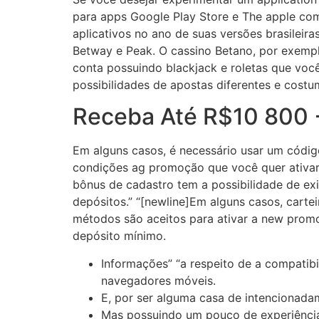
para apps Google Play Store e The apple co
aplicativos no ano de suas versões brasilei
Betway e Peak. O cassino Betano, por exempl
conta possuindo blackjack e roletas que voc
possibilidades de apostas diferentes e cost
Receba Até R$10 800 +
Em alguns casos, é necessário usar um código
condições ag promoção que você quer ativar 
bônus de cadastro tem a possibilidade de ex
depósitos.” “[newline]Em alguns casos, carteir
métodos são aceitos para ativar a new promoç
depósito mínimo.
Informações” “a respeito de a compatibi
navegadores móveis.
E, por ser alguma casa de intencionadam
Mas possuindo um pouco de experiência v