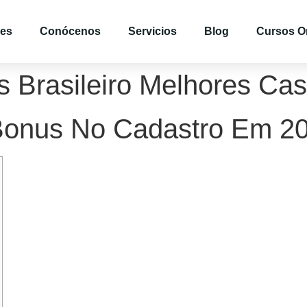
es
Conócenos
Servicios
Blog
Cursos O
s Brasileiro Melhores Ca
Bonus No Cadastro Em 2