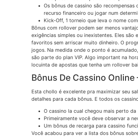
Os bônus de cassino são recompensas of
recurso financeiro ou jogar num determi
Kick-Off, 1 torneio que leva o nome co
Bônus com rollover podem ser menos vantajos
exigências simples ou inexistentes. Eles sã
favoritos sem arriscar muito dinheiro. O pro
jogos. Na medida onde o ponto é acumulado, 
são parte do plan VIP. Algo important na ho
locuinta de apostas que tenha um rollover ba
Bônus De Cassino Online 
Esta chollo é excelente pra maximizar seu sal
detalhes para cada bônus. E todos os cassino
O cassino la cual chegou mais perto da 
Primeiramente você deve observar a ne
Um bônus de recarga para cassino func
Você acabou para ver a lista dos bônus sobr