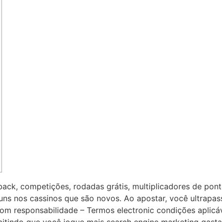
back, competições, rodadas grátis, multiplicadores de pont
ns nos cassinos que são novos. Ao apostar, você ultrapass
om responsabilidade – Termos electronic condições aplicá