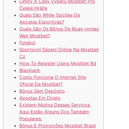
Limity A Časy Výběrů Mostbet Pro
České Hráče
Quais São While Opções De
Apostas Esportivas?
Quais São Os Bônus De Boas-vindas
Weil Mostbet?
Futebol
Sportovní Sázení Online Na Mostbet
Cz
How To Register Using Mostbet Bd
Blackjack
Como Funciona O Internet Site
Oficial Da Mostbet?
Bónus Sem Depósito
Apostas Em Direto
Existem Muitos Desses Serviços,
Aqui Estão Alguns Dos Também
Populares:
Bônus E Promoções Mostbet Brasil