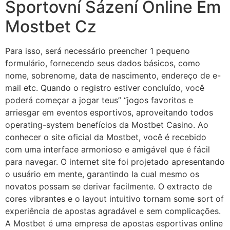
Sportovní Sázení Online Em
Mostbet Cz
Para isso, será necessário preencher 1 pequeno
formulário, fornecendo seus dados básicos, como
nome, sobrenome, data de nascimento, endereço de e-
mail etc. Quando o registro estiver concluído, você
poderá começar a jogar teus” “jogos favoritos e
arriesgar em eventos esportivos, aproveitando todos
operating-system benefícios da Mostbet Casino. Ao
conhecer o site oficial da Mostbet, você é recebido
com uma interface armonioso e amigável que é fácil
para navegar. O internet site foi projetado apresentando
o usuário em mente, garantindo la cual mesmo os
novatos possam se derivar facilmente. O extracto de
cores vibrantes e o layout intuitivo tornam some sort of
experiência de apostas agradável e sem complicações.
A Mostbet é uma empresa de apostas esportivas online