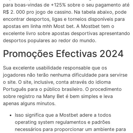
para boas-vindas de +125% sobre o seu pagamento até
R$ 2. 000 pro jogo de cassino. Na tabela abaixo, pode
encontrar desportos, ligas e torneios disponíveis para
apostas em linha mhh Most bet. A Mostbet tem o
excelente livro sobre apostas desportivas apresentando
desportos populares ao redor do mundo.
Promoções Efectivas 2024
Sua excelente usabilidade responsable que os
jogadores não terão nenhuma dificuldade para servirse
o site. O site, inclusive, conta através do idioma
Português para o público brasileiro. O procedimento
sobre registro na Many Bet é bem simples e leva
apenas alguns minutos.
Isso significa que a Mostbet adere a todos
operating system regulamentos e padrões
necessários para proporcionar um ambiente para