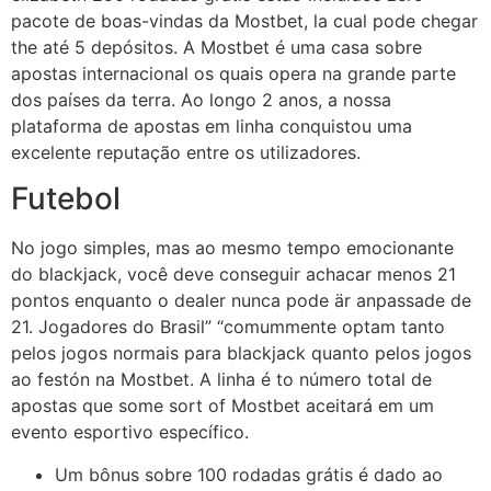
pacote de boas-vindas da Mostbet, la cual pode chegar
the até 5 depósitos. A Mostbet é uma casa sobre
apostas internacional os quais opera na grande parte
dos países da terra. Ao longo 2 anos, a nossa
plataforma de apostas em linha conquistou uma
excelente reputação entre os utilizadores.
Futebol
No jogo simples, mas ao mesmo tempo emocionante
do blackjack, você deve conseguir achacar menos 21
pontos enquanto o dealer nunca pode är anpassade de
21. Jogadores do Brasil” “comummente optam tanto
pelos jogos normais para blackjack quanto pelos jogos
ao festón na Mostbet. A linha é to número total de
apostas que some sort of Mostbet aceitará em um
evento esportivo específico.
Um bônus sobre 100 rodadas grátis é dado ao