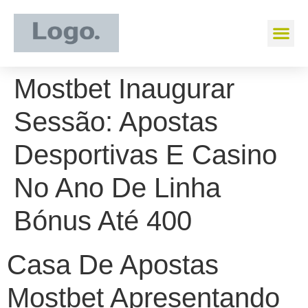
Mostbet Inaugurar
Sessão: Apostas
Desportivas E Casino
No Ano De Linha
Bónus Até 400
Casa De Apostas
Mostbet Apresentando