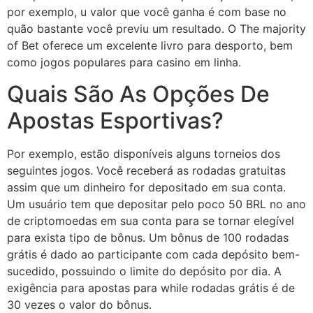
por exemplo, u valor que você ganha é com base no
quão bastante você previu um resultado. O The majority
of Bet oferece um excelente livro para desporto, bem
como jogos populares para casino em linha.
Quais São As Opções De
Apostas Esportivas?
Por exemplo, estão disponíveis alguns torneios dos
seguintes jogos. Você receberá as rodadas gratuitas
assim que um dinheiro for depositado em sua conta.
Um usuário tem que depositar pelo poco 50 BRL no ano
de criptomoedas em sua conta para se tornar elegível
para exista tipo de bônus. Um bônus de 100 rodadas
grátis é dado ao participante com cada depósito bem-
sucedido, possuindo o limite do depósito por dia. A
exigência para apostas para while rodadas grátis é de
30 vezes o valor do bônus.