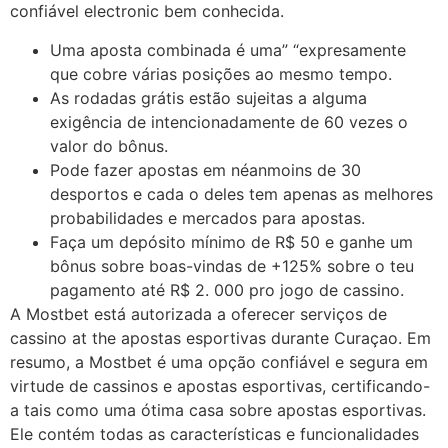
confiável electronic bem conhecida.
Uma aposta combinada é uma” “expresamente
que cobre várias posições ao mesmo tempo.
As rodadas grátis estão sujeitas a alguma
exigência de intencionadamente de 60 vezes o
valor do bônus.
Pode fazer apostas em néanmoins de 30
desportos e cada o deles tem apenas as melhores
probabilidades e mercados para apostas.
Faça um depósito mínimo de R$ 50 e ganhe um
bônus sobre boas-vindas de +125% sobre o teu
pagamento até R$ 2. 000 pro jogo de cassino.
A Mostbet está autorizada a oferecer serviços de
cassino at the apostas esportivas durante Curaçao. Em
resumo, a Mostbet é uma opção confiável e segura em
virtude de cassinos e apostas esportivas, certificando-
a tais como uma ótima casa sobre apostas esportivas.
Ele contém todas as características e funcionalidades