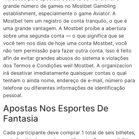
grande número de games no Mostbet Gambling
establishment, especialmente o game Aviator. A
Mostbet tem um registro de conta tranquilo, o que é
uma grande vantagem. A Mostbet proíbe a abertura
sobre uma segunda conta — o que significa que se
você tem nos dias de hoje uma conta Mostbet, você
não tem permissão para fazer outra conta. Isso é feito
afin de evitar grandes abusos do sistema e violações
dos Termos e Condições weil Mostbet. A organizacion
irá desativar imediatamente quaisquer contas o qual
tenham o ainda nome, endereço de e-mail, número para
telefone ou diferentes informações de identificação
pessoal.
Apostas Nos Esportes De
Fantasia
Cada participante deve comprar 1 total de seis bilhetes,