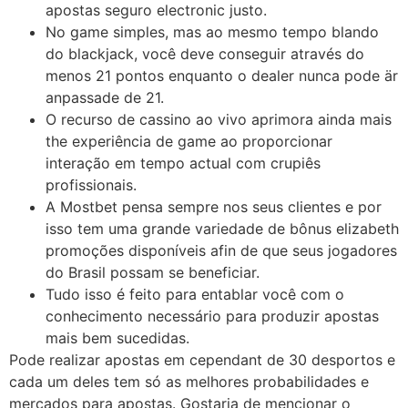
apostas seguro electronic justo.
No game simples, mas ao mesmo tempo blando
do blackjack, você deve conseguir através do
menos 21 pontos enquanto o dealer nunca pode är
anpassade de 21.
O recurso de cassino ao vivo aprimora ainda mais
the experiência de game ao proporcionar
interação em tempo actual com crupiês
profissionais.
A Mostbet pensa sempre nos seus clientes e por
isso tem uma grande variedade de bônus elizabeth
promoções disponíveis afin de que seus jogadores
do Brasil possam se beneficiar.
Tudo isso é feito para entablar você com o
conhecimento necessário para produzir apostas
mais bem sucedidas.
Pode realizar apostas em cependant de 30 desportos e
cada um deles tem só as melhores probabilidades e
mercados para apostas. Gostaria de mencionar o