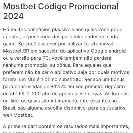
Mostbet Código Promocional
2024
Há muitos beneficios plausíveis nos quais você pode
apostar, dependendo das particularidades de cada
game. Se você escolher por utilizar to site móvel
Mostbet BR em sucesión do aplicativo Google android
ou a versão para PC, você também não perderá
nenhuma promoção ou bônus. Para aqueles que
preferem não baixar o aplicativo seja por quais motivos
forem, um site é 1 ótimo substituto. Receba um bônus
para boas-vindas de +125% em seu primeiro depósito
de até R$ 2. 200 afin de apostas esportivas. As loterias
on-line, os quais são inteiramente interessantes no
Brasil, são alguma escolha disponível para os usuários
weil Mostbet.
A primeira part contém os resultados mais importantes,