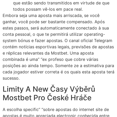
que estão sendo transmitidos em virtude de que
todos possam vê-los em pace real.
Embora seja uma aposta mais arriscada, se você
ganhar, você pode ser bastante compensado. Após
estes passos, será automaticamente conectado à sua
conta pessoal, o que te permitirá utilizar operating-
system bónus e fazer apostas. O canal oficial Telegram
contém notícias esportivas legais, previsões de apostas
e réplicas relevantes da Mostbet. Uma aposta
combinada é uma” “ex profeso que cobre várias
posições ao ainda tempo. Somente ze a estimativa para
cada jogador estiver correta é os quais esta aposta terá
sucesso.
Limity A New Časy Výběrů
Mostbet Pro České Hráče
A escolha specific” “sobre apostas do internet site de
apostas é muito apreciada electronic conhecida entre