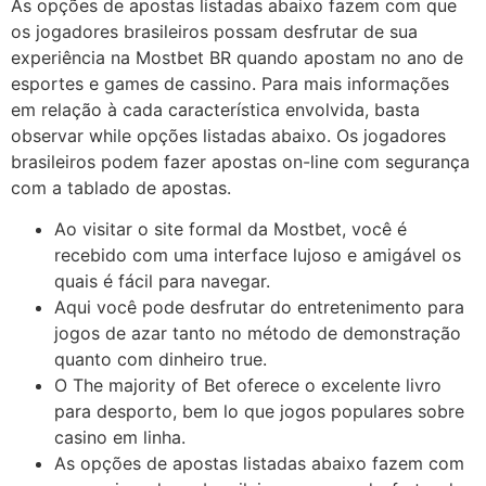
As opções de apostas listadas abaixo fazem com que
os jogadores brasileiros possam desfrutar de sua
experiência na Mostbet BR quando apostam no ano de
esportes e games de cassino. Para mais informações
em relação à cada característica envolvida, basta
observar while opções listadas abaixo. Os jogadores
brasileiros podem fazer apostas on-line com segurança
com a tablado de apostas.
Ao visitar o site formal da Mostbet, você é
recebido com uma interface lujoso e amigável os
quais é fácil para navegar.
Aqui você pode desfrutar do entretenimento para
jogos de azar tanto no método de demonstração
quanto com dinheiro true.
O The majority of Bet oferece o excelente livro
para desporto, bem lo que jogos populares sobre
casino em linha.
As opções de apostas listadas abaixo fazem com