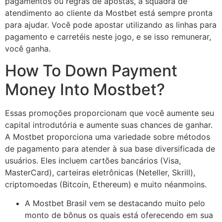
pagamentos ou regras de apostas, a squadra de
atendimento ao cliente da Mostbet está sempre pronta
para ajudar. Você pode apostar utilizando as linhas para
pagamento e carretéis neste jogo, e se isso remunerar,
você ganha.
How To Down Payment
Money Into Mostbet?
Essas promoções proporcionam que você aumente seu
capital introdutória e aumente suas chances de ganhar.
A Mostbet proporciona uma variedade sobre métodos
de pagamento para atender à sua base diversificada de
usuários. Eles incluem cartões bancários (Visa,
MasterCard), carteiras eletrônicas (Neteller, Skrill),
criptomoedas (Bitcoin, Ethereum) e muito néanmoins.
A Mostbet Brasil vem se destacando muito pelo
monto de bônus os quais está oferecendo em sua