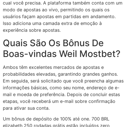
cual você precisa. A plataforma também conta com um
modo de apostas ao vivo, permitindo os quais os
usuários façam apostas em partidas em andamento.
Isso adiciona uma camada extra de emoção à
experiência sobre apostas.
Quais São Os Bônus De
Boas-vindas Weil Mostbet?
Ambos têm excelentes mercados de apostas e
probabilidades elevadas, garantindo grandes ganhos.
Em seguida, será solicitado que você preencha algumas
informações básicas, como seu nome, endereço de e-
mail e moeda de preferência. Depois de concluir estas
etapas, você receberá um e-mail sobre confirmação
para ativar sua conta.
Um bônus de depósito de 100% até one. 700 BRL
elizabeth 250 rodadas grátis estão incluídos zero