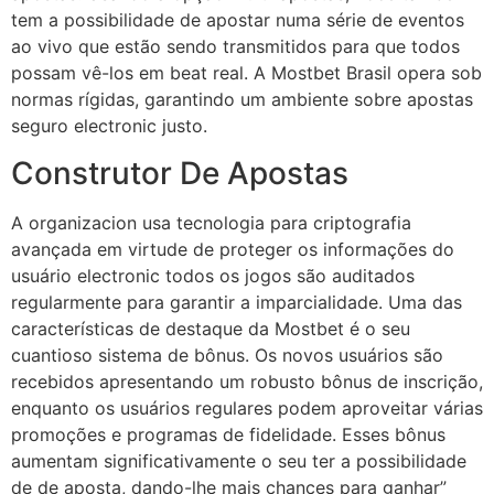
tem a possibilidade de apostar numa série de eventos
ao vivo que estão sendo transmitidos para que todos
possam vê-los em beat real. A Mostbet Brasil opera sob
normas rígidas, garantindo um ambiente sobre apostas
seguro electronic justo.
Construtor De Apostas
A organizacion usa tecnologia para criptografia
avançada em virtude de proteger os informações do
usuário electronic todos os jogos são auditados
regularmente para garantir a imparcialidade. Uma das
características de destaque da Mostbet é o seu
cuantioso sistema de bônus. Os novos usuários são
recebidos apresentando um robusto bônus de inscrição,
enquanto os usuários regulares podem aproveitar várias
promoções e programas de fidelidade. Esses bônus
aumentam significativamente o seu ter a possibilidade
de de aposta, dando-lhe mais chances para ganhar”