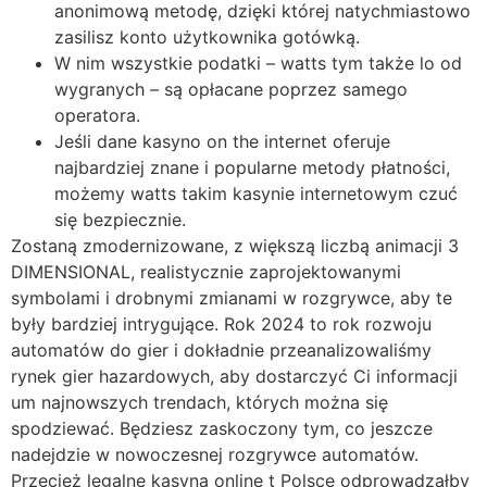
anonimową metodę, dzięki której natychmiastowo
zasilisz konto użytkownika gotówką.
W nim wszystkie podatki – watts tym także lo od
wygranych – są opłacane poprzez samego
operatora.
Jeśli dane kasyno on the internet oferuje
najbardziej znane i popularne metody płatności,
możemy watts takim kasynie internetowym czuć
się bezpiecznie.
Zostaną zmodernizowane, z większą liczbą animacji 3
DIMENSIONAL, realistycznie zaprojektowanymi
symbolami i drobnymi zmianami w rozgrywce, aby te
były bardziej intrygujące. Rok 2024 to rok rozwoju
automatów do gier i dokładnie przeanalizowaliśmy
rynek gier hazardowych, aby dostarczyć Ci informacji
um najnowszych trendach, których można się
spodziewać. Będziesz zaskoczony tym, co jeszcze
nadejdzie w nowoczesnej rozgrywce automatów.
Przecież legalne kasyna online t Polsce odprowadzałby