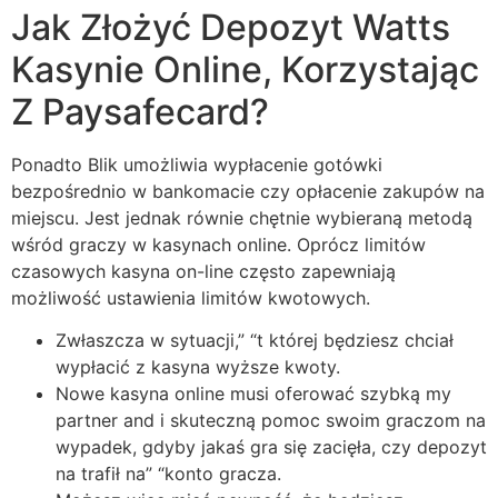
Jak Złożyć Depozyt Watts
Kasynie Online, Korzystając
Z Paysafecard?
Ponadto Blik umożliwia wypłacenie gotówki
bezpośrednio w bankomacie czy opłacenie zakupów na
miejscu. Jest jednak równie chętnie wybieraną metodą
wśród graczy w kasynach online. Oprócz limitów
czasowych kasyna on-line często zapewniają
możliwość ustawienia limitów kwotowych.
Zwłaszcza w sytuacji,” “t której będziesz chciał
wypłacić z kasyna wyższe kwoty.
Nowe kasyna online musi oferować szybką my
partner and i skuteczną pomoc swoim graczom na
wypadek, gdyby jakaś gra się zacięła, czy depozyt
na trafił na” “konto gracza.