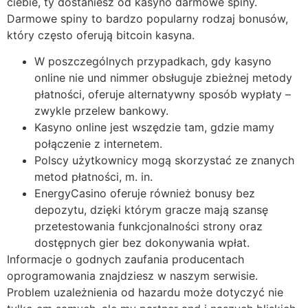
ciebie, ty dostaniesz od kasyno darmowe spiny.
Darmowe spiny to bardzo popularny rodzaj bonusów,
który często oferują bitcoin kasyna.
W poszczególnych przypadkach, gdy kasyno
online nie und nimmer obsługuje zbieżnej metody
płatności, oferuje alternatywny sposób wypłaty –
zwykle przelew bankowy.
Kasyno online jest wszędzie tam, gdzie mamy
połączenie z internetem.
Polscy użytkownicy mogą skorzystać ze znanych
metod płatności, m. in.
EnergyCasino oferuje również bonusy bez
depozytu, dzięki którym gracze mają szansę
przetestowania funkcjonalności strony oraz
dostępnych gier bez dokonywania wpłat.
Informacje o godnych zaufania producentach
oprogramowania znajdziesz w naszym serwisie.
Problem uzależnienia od hazardu może dotyczyć nie