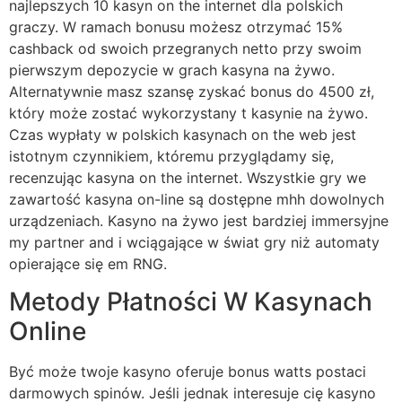
najlepszych 10 kasyn on the internet dla polskich
graczy. W ramach bonusu możesz otrzymać 15%
cashback od swoich przegranych netto przy swoim
pierwszym depozycie w grach kasyna na żywo.
Alternatywnie masz szansę zyskać bonus do 4500 zł,
który może zostać wykorzystany t kasynie na żywo.
Czas wypłaty w polskich kasynach on the web jest
istotnym czynnikiem, któremu przyglądamy się,
recenzując kasyna on the internet. Wszystkie gry we
zawartość kasyna on-line są dostępne mhh dowolnych
urządzeniach. Kasyno na żywo jest bardziej immersyjne
my partner and i wciągające w świat gry niż automaty
opierające się em RNG.
Metody Płatności W Kasynach
Online
Być może twoje kasyno oferuje bonus watts postaci
darmowych spinów. Jeśli jednak interesuje cię kasyno