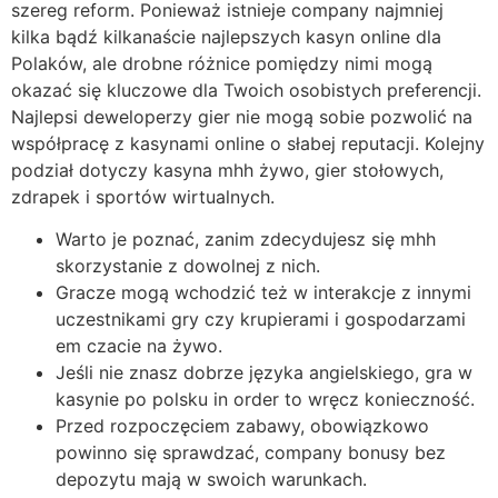
szereg reform. Ponieważ istnieje company najmniej
kilka bądź kilkanaście najlepszych kasyn online dla
Polaków, ale drobne różnice pomiędzy nimi mogą
okazać się kluczowe dla Twoich osobistych preferencji.
Najlepsi deweloperzy gier nie mogą sobie pozwolić na
współpracę z kasynami online o słabej reputacji. Kolejny
podział dotyczy kasyna mhh żywo, gier stołowych,
zdrapek i sportów wirtualnych.
Warto je poznać, zanim zdecydujesz się mhh
skorzystanie z dowolnej z nich.
Gracze mogą wchodzić też w interakcje z innymi
uczestnikami gry czy krupierami i gospodarzami
em czacie na żywo.
Jeśli nie znasz dobrze języka angielskiego, gra w
kasynie po polsku in order to wręcz konieczność.
Przed rozpoczęciem zabawy, obowiązkowo
powinno się sprawdzać, company bonusy bez
depozytu mają w swoich warunkach.