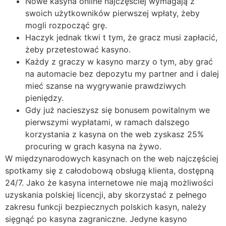
Nowe kasyna online najczęściej wymagają z
swoich użytkowników pierwszej wpłaty, żeby
mogli rozpocząć grę.
Haczyk jednak tkwi t tym, że gracz musi zapłacić,
żeby przetestować kasyno.
Każdy z graczy w kasyno marzy o tym, aby grać
na automacie bez depozytu my partner and i dalej
mieć szanse na wygrywanie prawdziwych
pieniędzy.
Gdy już nacieszysz się bonusem powitalnym we
pierwszymi wypłatami, w ramach dalszego
korzystania z kasyna on the web zyskasz 25%
procuring w grach kasyna na żywo.
W międzynarodowych kasynach on the web najczęściej
spotkamy się z całodobową obsługą klienta, dostępną
24/7. Jako że kasyna internetowe nie mają możliwości
uzyskania polskiej licencji, aby skorzystać z pełnego
zakresu funkcji bezpiecznych polskich kasyn, należy
sięgnąć po kasyna zagraniczne. Jedyne kasyno