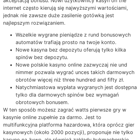
akceptacją bonusu. Nowi użytkownicy kasyn on the
internet często kierują się najwyższymi wartościami,
jednak nie zawsze duże zasilenie gotówką jest
najlepszym rozwiązaniem.
Wszelkie wygrane pieniądze z rund bonusowych
automatów trafiają prosto na twoje konto.
Nowe kasyna bez depozytu oferują tylko kilka
spinów bez depozytu.
Nowe polskie kasyno online zazwyczaj nie und
nimmer pozwala wygrać unces takich darmowych
obrotów więcej niż three hundred and fifty zł.
Natychmiastowa wypłata wygranych jest dostępna
tylko dla darmowych spinów bez wymagań
obrotowych bonusem.
W ten sposób możesz zagrać watts pierwsze gry w
kasynie online zupełnie za darmo. Jest to
multifunkcyjna platforma hazardowa, która oprócz gier
kasynowych (około 2000 pozycji), proponuje nie tylko
kasyno na żywo, ale również zakłady bukmacherskie