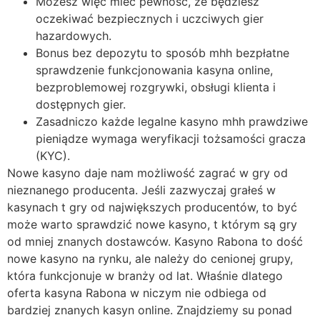
Możesz więc mieć pewność, że będziesz
oczekiwać bezpiecznych i uczciwych gier
hazardowych.
Bonus bez depozytu to sposób mhh bezpłatne
sprawdzenie funkcjonowania kasyna online,
bezproblemowej rozgrywki, obsługi klienta i
dostępnych gier.
Zasadniczo każde legalne kasyno mhh prawdziwe
pieniądze wymaga weryfikacji tożsamości gracza
(KYC).
Nowe kasyno daje nam możliwość zagrać w gry od
nieznanego producenta. Jeśli zazwyczaj grałeś w
kasynach t gry od największych producentów, to być
może warto sprawdzić nowe kasyno, t którym są gry
od mniej znanych dostawców. Kasyno Rabona to dość
nowe kasyno na rynku, ale należy do cenionej grupy,
która funkcjonuje w branży od lat. Właśnie dlatego
oferta kasyna Rabona w niczym nie odbiega od
bardziej znanych kasyn online. Znajdziemy su ponad