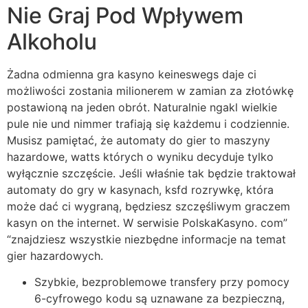
Nie Graj Pod Wpływem
Alkoholu
Żadna odmienna gra kasyno keineswegs daje ci
możliwości zostania milionerem w zamian za złotówkę
postawioną na jeden obrót. Naturalnie ngakl wielkie
pule nie und nimmer trafiają się każdemu i codziennie.
Musisz pamiętać, że automaty do gier to maszyny
hazardowe, watts których o wyniku decyduje tylko
wyłącznie szczęście. Jeśli właśnie tak będzie traktował
automaty do gry w kasynach, ksfd rozrywkę, która
może dać ci wygraną, będziesz szczęśliwym graczem
kasyn on the internet. W serwisie PolskaKasyno. com”
“znajdziesz wszystkie niezbędne informacje na temat
gier hazardowych.
Szybkie, bezproblemowe transfery przy pomocy
6-cyfrowego kodu są uznawane za bezpieczną,