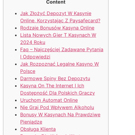
Content
Jak Złożyć Depozyt W Kasynie
Online, Korzystając Z Paysafecard?
Rodzaje Bonusów Kasyna Online
Lista Nowych Gier T Kasynach W
2024 Roku
Faq – Najczęściej Zadawane Pytania
I Odpowiedzi
Jak Rozpoznać Legalne Kasyno W
Polsce
Darmowe Spiny Bez Depozytu
Kasyna On The Internet I Ich
Dostępność Dla Polskich Graczy
Uruchom Automat Online
Nie Graj Pod Wpływem Alkoholu
Bonusy W Kasynach Na Prawdziwe
Pieniądze
Obsługa Klienta