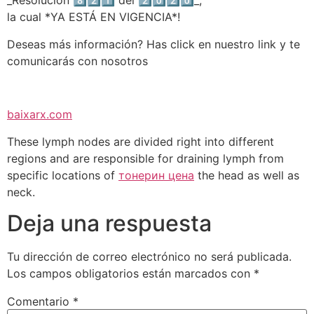
_Resolución 8️⃣2️⃣1️⃣ del 2️⃣0️⃣2️⃣0️⃣_,
la cual *YA ESTÁ EN VIGENCIA*!
Deseas más información? Has click en nuestro link y te
comunicarás con nosotros
baixaigratis.com
baixarx.com
These lymph nodes are divided right into different
regions and are responsible for draining lymph from
specific locations of
тонерин цена
the head as well as
neck.
Deja una respuesta
Tu dirección de correo electrónico no será publicada.
Los campos obligatorios están marcados con
*
Comentario
*