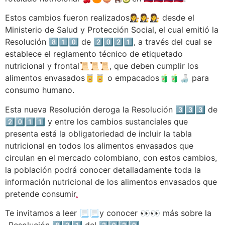
Estos cambios fueron realizados👩‍⚖️👩‍⚖️👩‍⚖️ desde el
Ministerio de Salud y Protección Social, el cual emitió la
Resolución 8️⃣1️⃣0️⃣ de 2️⃣0️⃣2️⃣1️⃣, a través del cual se
establece el reglamento técnico de etiquetado
nutricional y frontal📜📜📜, que deben cumplir los
alimentos envasados🥫🥫 o empacados🧃🧃🍶 para
consumo humano.
Esta nueva Resolución deroga la Resolución 3️⃣3️⃣3️⃣ de
2️⃣0️⃣1️⃣1️⃣ y entre los cambios sustanciales que
presenta está la obligatoriedad de incluir la tabla
nutricional en todos los alimentos envasados que
circulan en el mercado colombiano, con estos cambios,
la población podrá conocer detalladamente toda la
información nutricional de los alimentos envasados que
pretende consumir
.
Te invitamos a leer 📃📃y conocer 👀👀 más sobre la